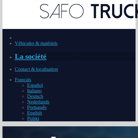
Véhicules & matériels
La société
Contact & localisation
Français
Español
Italiano
Deutsch
Nederlands
Português
English
Polski